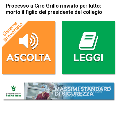
Processo a Ciro Grillo rinviato per lutto:
morto il figlio del presidente del collegio
Home
Cronaca Italia
Cronaca Italia
Processo a Ciro Grillo rinviato
per lutto: morto il figlio del
presidente del collegio
Da
Redazione Nazionale
3 Settembre 2025
(aggiornato il
3 Settembre 2025 19:25
)
ASCOLTA L'AUDIO