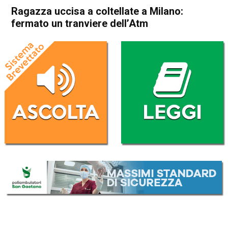
Ragazza uccisa a coltellate a Milano:
fermato un tranviere dell’Atm
Home
Cronaca Italia
Cronaca Italia
Ragazza uccisa a coltellate a
Milano: fermato un tranviere
dell’Atm
Da
Redazione Nazionale
7 Febbraio 2018
(aggiornato il
7 Febbraio 2018 18:23
)
ASCOLTA L'AUDIO