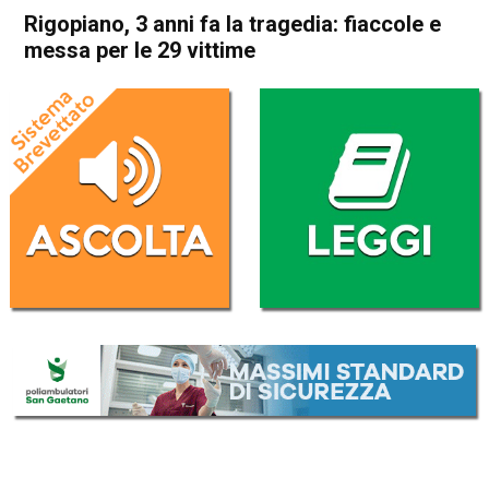
Rigopiano, 3 anni fa la tragedia: fiaccole e
messa per le 29 vittime
Home
Cronaca Italia
Cronaca Italia
Rigopiano, 3 anni fa la
tragedia: fiaccole e messa
per le 29 vittime
Da
Redazione Nazionale
18 Gennaio 2020
(aggiornato il
19 Gennaio 2020 10:24
)
ASCOLTA L'AUDIO