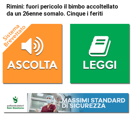
Rimini: fuori pericolo il bimbo accoltellato
da un 26enne somalo. Cinque i feriti
Home
Cronaca Italia
Cronaca Italia
Rimini: fuori pericolo il bimbo
accoltellato da un 26enne
somalo. Cinque i feriti
Da
Redazione Nazionale
12 Settembre 2021
(aggiornato il
13 Settembre 2021 8:54
)
ASCOLTA L'AUDIO