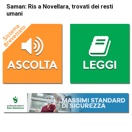
Saman: Ris a Novellara, trovati dei resti
umani
Home
Cronaca Italia
Cronaca Italia
Saman: Ris a Novellara,
trovati dei resti umani
Da
Redazione Nazionale
19 Novembre 2022
(aggiornato il
21 Novembre 2022 8:48
)
ASCOLTA L'AUDIO
Lettore
00:00
00:00