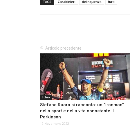
TAGS
Carabinieri
delinquenza
furti
Articolo precedente
Schio
Stefano Ruaro si racconta: un “Ironman”
nello sport e nella vita nonostante il
Parkinson
19 Novembre 2022