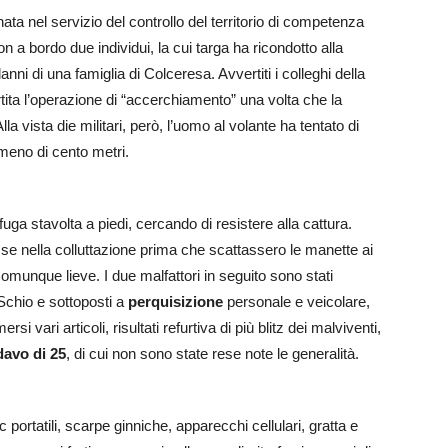
ta nel servizio del controllo del territorio di competenza
a bordo due individui, la cui targa ha ricondotto alla
anni di una famiglia di Colceresa. Avvertiti i colleghi della
ita l’operazione di “accerchiamento” una volta che la
a vista die militari, però, l’uomo al volante ha tentato di
 meno di cento metri.
uga stavolta a piedi, cercando di resistere alla cattura.
se nella colluttazione prima che scattassero le manette ai
comunque lieve. I due malfattori in seguito sono stati
chio e sottoposti a
perquisizione
personale e veicolare,
si vari articoli, risultati refurtiva di più blitz dei malviventi,
davo di 25
, di cui non sono state rese note le generalità.
pc portatili, scarpe ginniche, apparecchi cellulari, gratta e