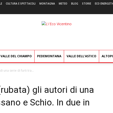
LE
CULTURA E SPETTACOLI
MONTAGNA
METEO
BLOG
STORIE
ECO ENERGETI
L'Eco
Vicentino
VALLE DEL CHIAMPO
PEDEMONTANA
VALLE DELL’ASTICO
ALTOP
di una serie di furti tra...
(rubata) gli autori di una
assano e Schio. In due in