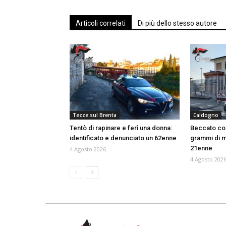
Articoli correlati
Di più dello stesso autore
Tezze sul Brenta
Caldogno
Tentò di rapinare e ferì una donna:
Beccato con
identificato e denunciato un 62enne
grammi di m
21enne
4 Agosto 2026
4 Agosto 202