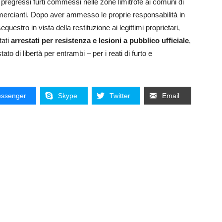
 pregressi furti commessi nelle zone limitrofe ai comuni di
mercianti. Dopo aver ammesso le proprie responsabilità in
questro in vista della restituzione ai legittimi proprietari,
tati
arrestati per resistenza e lesioni a pubblico ufficiale
,
ato di libertà per entrambi – per i reati di furto e
ssenger
Skype
Twitter
Email