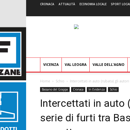
CRONACA
ATTUALITÀ
ECONOMIA LOCALE
SPORT LOCA
VICENZA
VAL LEOGRA
VALLE DELL’AGNO
Home
Schio
Intercettati in auto (rubata) gli autori 
Bassano del Grappa
Cronaca
In Evidenza
Schio
Intercettati in auto 
serie di furti tra B