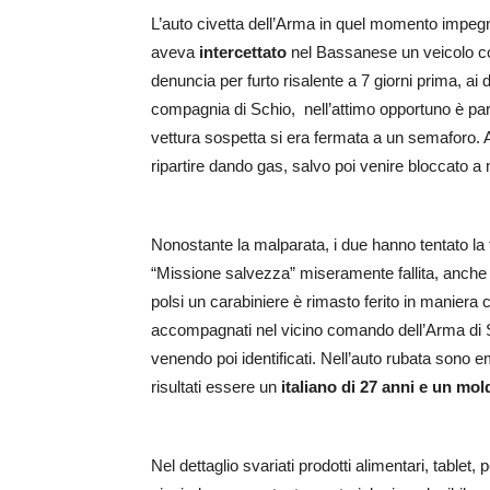
L’auto civetta dell’Arma in quel momento impegna
aveva
intercettato
nel Bassanese un veicolo con 
denuncia per furto risalente a 7 giorni prima, ai d
compagnia di Schio, nell’attimo opportuno è part
vettura sospetta si era fermata a un semaforo. All
ripartire dando gas, salvo poi venire bloccato a
Nonostante la malparata, i due hanno tentato la f
“Missione salvezza” miseramente fallita, anche 
polsi un carabiniere è rimasto ferito in maniera 
accompagnati nel vicino comando dell’Arma di S
venendo poi identificati. Nell’auto rubata sono emer
risultati essere un
italiano di 27 anni e un mol
Nel dettaglio svariati prodotti alimentari, tablet, 