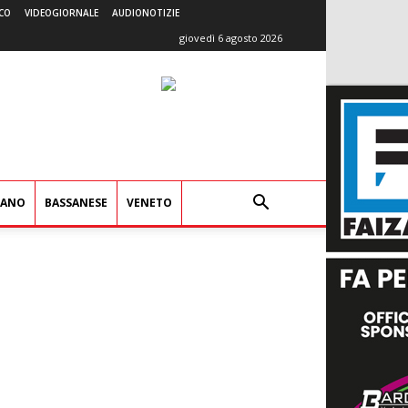
CO
VIDEOGIORNALE
AUDIONOTIZIE
giovedì 6 agosto 2026
IANO
BASSANESE
VENETO