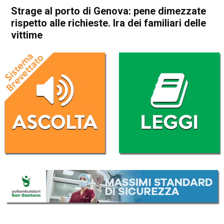
Strage al porto di Genova: pene dimezzate
rispetto alle richieste. Ira dei familiari delle
vittime
Home
Cronaca Italia
Cronaca Italia
Strage al porto di Genova:
pene dimezzate rispetto alle
richieste. Ira dei familiari
delle vittime
Da
Redazione Nazionale
17 Maggio 2017
(aggiornato il
18 Maggio 2017 15:17
)