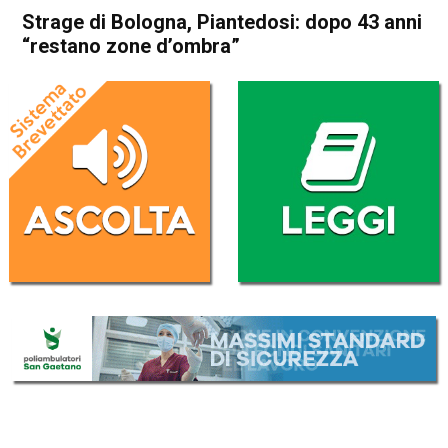
Strage di Bologna, Piantedosi: dopo 43 anni
“restano zone d’ombra”
Home
Cronaca Italia
Cronaca Italia
Strage di Bologna,
Piantedosi: dopo 43 anni
“restano zone d’ombra”
Da
Redazione Nazionale
2 Agosto 2023
(aggiornato il
2 Agosto 2023 19:24
)
ASCOLTA L'AUDIO