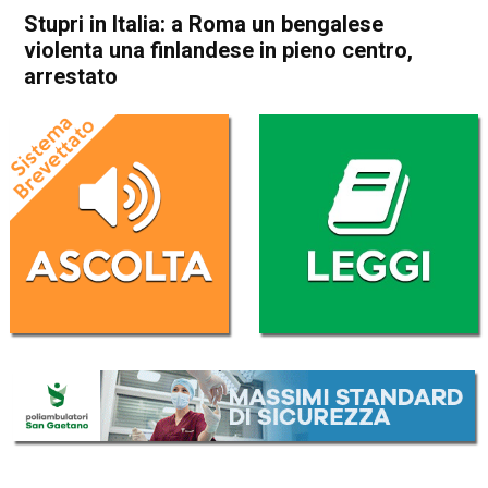
Stupri in Italia: a Roma un bengalese
violenta una finlandese in pieno centro,
arrestato
Home
Cronaca Italia
Cronaca Italia
Stupri in Italia: a Roma un
bengalese violenta una
finlandese in pieno centro,
arrestato
Da
Redazione Nazionale
12 Settembre 2017
(aggiornato il
12 Settembre 2017 15:36
)