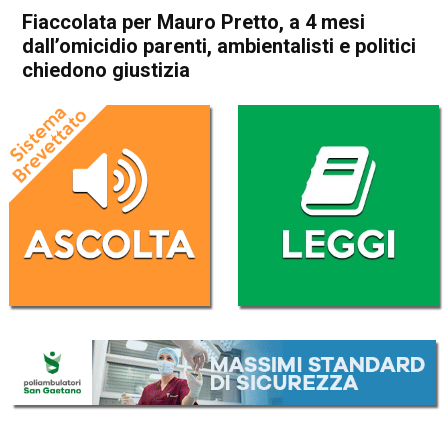
Fiaccolata per Mauro Pretto, a 4 mesi
dall’omicidio parenti, ambientalisti e politici
chiedono giustizia
Home
In Evidenza
Attualità
In Evidenza
Vicenza
Fiaccolata per Mauro Pretto,
a 4 mesi dall’omicidio parenti,
ambientalisti e politici
chiedono giustizia
Da
Redazione
12 Settembre 2017
(aggiornato il
12 Settembre 2017 19:12
)