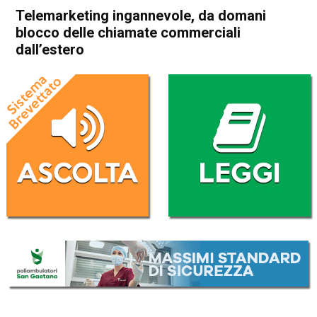
Telemarketing ingannevole, da domani
blocco delle chiamate commerciali
dall’estero
Home
Cronaca Italia
Cronaca Italia
Telemarketing ingannevole,
da domani blocco delle
chiamate commerciali
dall’estero
Da
Redazione Nazionale
18 Agosto 2025
(aggiornato il
19 Agosto 2025 7:51
)