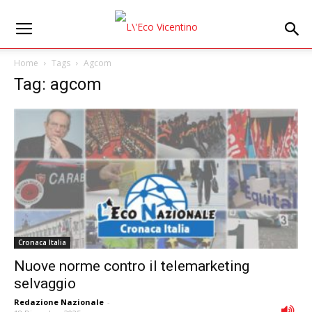
Home
Tags
Agcom
Tag: agcom
Cronaca Italia
Nuove norme contro il telemarketing
selvaggio
Redazione Nazionale
-