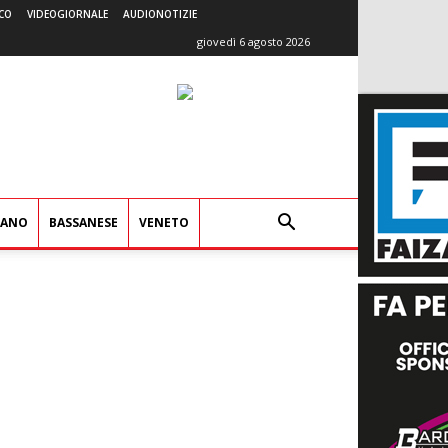
CO
VIDEOGIORNALE
AUDIONOTIZIE
giovedì 6 agosto 2026
IANO
BASSANESE
VENETO