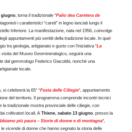
 giugno
, torna il tradizionale “
Palio dea Caretera de
onisti i caratteristici “careti” in legno lanciati lungo il
stello Inferiore. La manifestazione, nata nel 1956, coinvolge
degli appuntamenti più sentiti della tradizione locale. In quel
io tra geologia, artigianato e gusto con l’iniziativa “
La
la visita del Museo Geomineralogico, seguirà una
zzate dal gemmologo Federico Giacobbi, nonché una
rtigianale locale.
o
, si celebrerà la 65° “
Festa delle Ciliegie
“, appuntamento
one del territorio. Il programma comprende incontri tecnici
e la tradizionale mostra provinciale delle ciliegie, con
ai coltivatori locali. A
Thiene, sabato 13 giugno
, presso la
bbiamo più paura – Storie di donne e di montagna
“,
a le vicende di donne che hanno segnato la storia delle