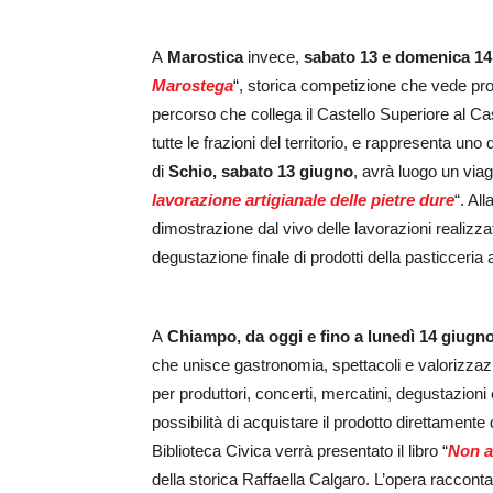
A
Marostica
invece,
sabato 13 e domenica 14
Marostega
“, storica competizione che vede protag
percorso che collega il Castello Superiore al Ca
tutte le frazioni del territorio, e rappresenta uno 
di
Schio, sabato 13 giugno
, avrà luogo un viagg
lavorazione artigianale delle pietre dure
“. Al
dimostrazione dal vivo delle lavorazioni reali
degustazione finale di prodotti della pasticceria a
A
Chiampo, da oggi e fino a lunedì 14 giugn
che unisce gastronomia, spettacoli e valorizzazi
per produttori, concerti, mercatini, degustazioni 
possibilità di acquistare il prodotto direttamente d
Biblioteca Civica verrà presentato il libro “
Non a
della storica Raffaella Calgaro. L’opera raccont