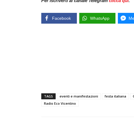
Per iscriverti al canale Telegram
clicca qui
.
Facebook
WhatsApp
Me
TAGS
eventi e manifestazioni
festa italiana
Radio Eco Vicentino