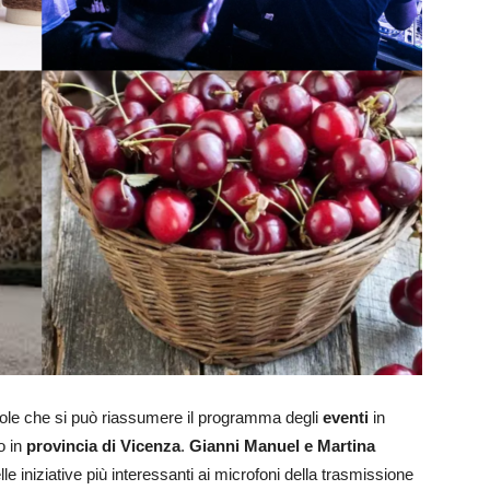
arole che si può riassumere il programma degli
eventi
in
o in
provincia di Vicenza
.
Gianni Manuel e Martina
lle iniziative più interessanti ai microfoni della trasmissione