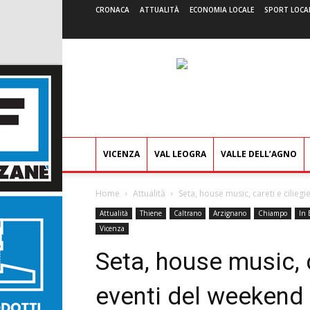
CRONACA
ATTUALITÀ
ECONOMIA LOCALE
SPORT LOCA
VICENZA
VAL LEOGRA
VALLE DELL’AGNO
Home
Attualità
Seta, house music, careti e ciliegi
Attualità
Thiene
Caltrano
Arzignano
Chiampo
In 
Vicenza
Seta, house music, c
eventi del weekend