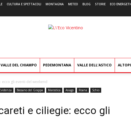
LE
CULTURA E SPETTACOLI
MONTAGNA
METEO
BLOG
STORIE
ECO ENERGETI
L'Eco
Vicentino
VALLE DEL CHIAMPO
PEDEMONTANA
VALLE DELL’ASTICO
ALTOP
e: ecco gli eventi del weekend
Evidenza
Bassano del Grappa
Marostica
Asiago
Roana
Schio
areti e ciliegie: ecco gli