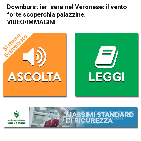
Downburst ieri sera nel Veronese: il vento
forte scoperchia palazzine.
VIDEO/IMMAGINI
Home
Veneto
Cronaca
In Evidenza
Veneto
Downburst ieri sera nel
Veronese: il vento forte
scoperchia palazzine.
VIDEO/IMMAGINI
Da
Redazione
11 Giugno 2026
(aggiornato il
11 Giugno 2026 19:39
)