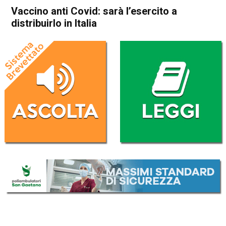
Vaccino anti Covid: sarà l’esercito a
distribuirlo in Italia
Home
Cronaca Italia
Cronaca Italia
Vaccino anti Covid: sarà
l’esercito a distribuirlo in Italia
Da
Redazione Nazionale
22 Dicembre 2020
(aggiornato il
22 Dicembre 2020 18:47
)
ASCOLTA L'AUDIO
Lettore
00:00
00:00