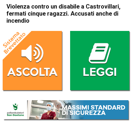
Violenza contro un disabile a Castrovillari,
fermati cinque ragazzi. Accusati anche di
incendio
Home
Cronaca Italia
Cronaca Italia
Violenza contro un disabile a
Castrovillari, fermati cinque
ragazzi. Accusati anche di
incendio
Da
Redazione Nazionale
11 Agosto 2020
(aggiornato il
11 Agosto 2020 19:47
)