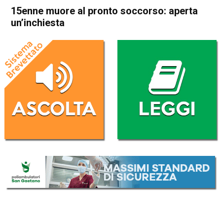
15enne muore al pronto soccorso: aperta
un’inchiesta
Home
Cronaca
Cronaca
In Evidenza
Schio
Santorso
15enne muore al pronto
soccorso: aperta un’inchiesta
Da
Redazione
8 Luglio 2017
ASCOLTA L'AUDIO
Lettore
00:00
00:00