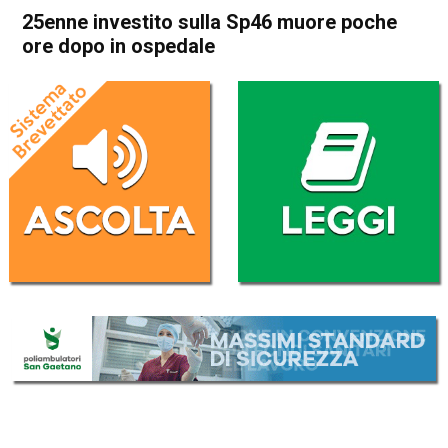
25enne investito sulla Sp46 muore poche
ore dopo in ospedale
Home
Cronaca
Cronaca
In Evidenza
Schio
Malo
25enne investito sulla Sp46
muore poche ore dopo in
ospedale
Da
Redazione
17 Marzo 2017
(aggiornato il
17 Marzo 2017 23:16
)
ASCOLTA L'AUDIO