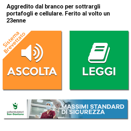
Aggredito dal branco per sottrargli
portafogli e cellulare. Ferito al volto un
23enne
Home
Cronaca
Cronaca
In Evidenza
Vicenza
Aggredito dal branco per
sottrargli portafogli e
cellulare. Ferito al volto un
23enne
Da
Omar Dal Maso
12 Agosto 2019
(aggiornato il
12 Agosto 2019 18:12
)