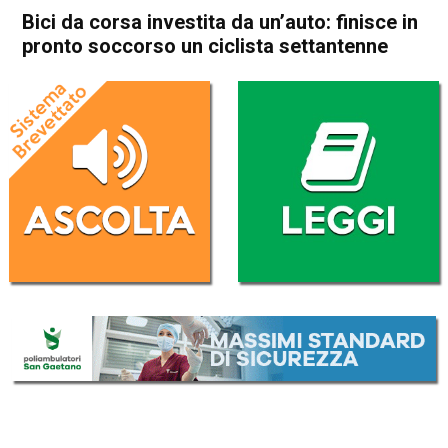
Bici da corsa investita da un’auto: finisce in
pronto soccorso un ciclista settantenne
Home
Cronaca
Cronaca
Thiene
Fara Vicentino
In Evidenza
Vicenza
Sandrigo
Zugliano
Bici da corsa investita da
un’auto: finisce in pronto
soccorso un ciclista
settantenne
Da
Omar Dal Maso
9 Agosto 2023
(aggiornato il
9 Agosto 2023 19:12
)