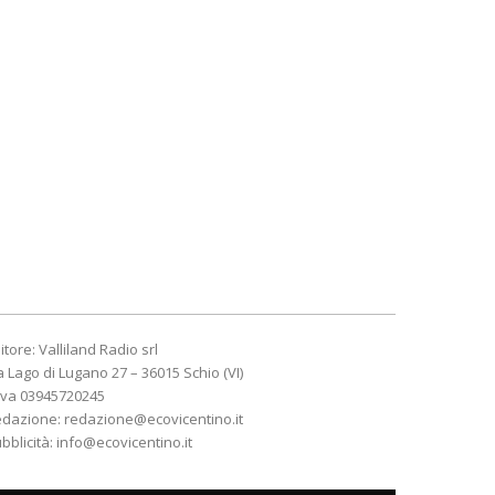
itore: Valliland Radio srl
a Lago di Lugano 27 – 36015 Schio (VI)
Iva 03945720245
edazione:
redazione@ecovicentino.it
bblicità:
info@ecovicentino.it