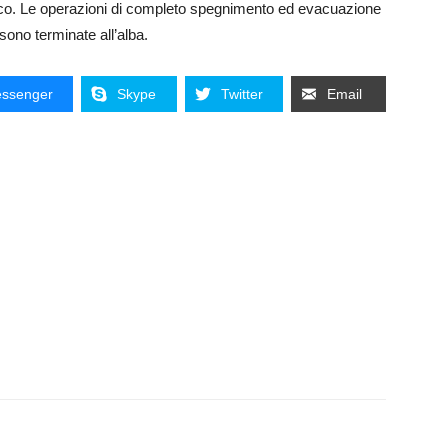
l fuoco. Le operazioni di completo spegnimento ed evacuazione
sono terminate all’alba.
ssenger
Skype
Twitter
Email