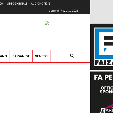
CO
VIDEOGIORNALE
AUDIONOTIZIE
venerdì 7 agosto 2026
IANO
BASSANESE
VENETO