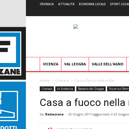
CRONACA
ATTUALITÀ
ECONOMIA LOCALE
SPORT LOCA
VICENZA
VAL LEOGRA
VALLE DELL’AGNO
Home
Cronaca
Casa a fuoco nella notte
Cronaca
In Evidenza
Bassano del Grappa
Tezze sul Bren
Casa a fuoco nella 
Da
Redazione
-
23 Giugno 2017
(aggiornato il
23 Giugno