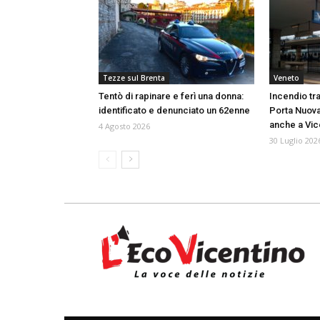
Tezze sul Brenta
Veneto
Tentò di rapinare e ferì una donna:
Incendio tra
identificato e denunciato un 62enne
Porta Nuova
anche a Vi
4 Agosto 2026
30 Luglio 202