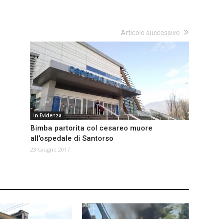
Articolo successivo
In Evidenza
Bimba partorita col cesareo muore
all’ospedale di Santorso
23 Giugno 2017