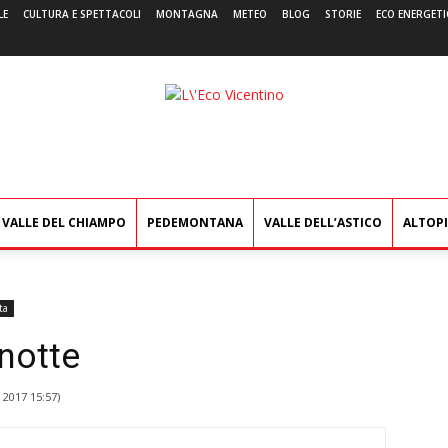
LE
CULTURA E SPETTACOLI
MONTAGNA
METEO
BLOG
STORIE
ECO ENERGETI
L'Eco
Vicentino
VALLE DEL CHIAMPO
PEDEMONTANA
VALLE DELL’ASTICO
ALTOP
ta
notte
 2017 15:57
)