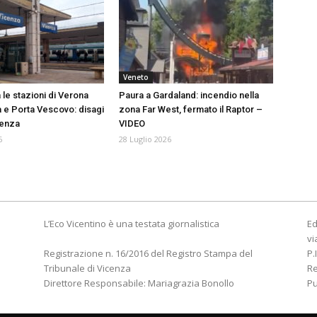
Veneto
 le stazioni di Verona
Paura a Gardaland: incendio nella
 e Porta Vescovo: disagi
zona Far West, fermato il Raptor –
cenza
VIDEO
6
28 Luglio 2026
L’Eco Vicentino è una testata giornalistica
Ed
vi
Registrazione n. 16/2016 del Registro Stampa del
P.
Tribunale di Vicenza
R
Direttore Responsabile: Mariagrazia Bonollo
Pu