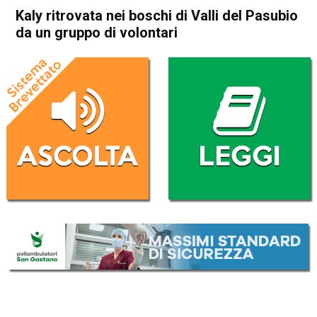
Kaly ritrovata nei boschi di Valli del Pasubio
da un gruppo di volontari
Home
Cronaca
Cronaca
In Evidenza
Schio
Kaly ritrovata nei boschi di
Valli del Pasubio da un
gruppo di volontari
Da
Redazione
24 Aprile 2017
(aggiornato il
25 Aprile 2017 18:49
)
ASCOLTA L'AUDIO