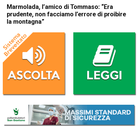
Marmolada, l’amico di Tommaso: “Era
prudente, non facciamo l’errore di proibire
la montagna”
Home
Thiene
Zanè
Cronaca
In Evidenza
Thiene
Zanè
Marmolada, l’amico di
Tommaso: “Era prudente,
non facciamo l’errore di
proibire la montagna”
Da
Daniele Dal Dosso
4 Luglio 2022
(aggiornato il
5 Luglio 2022 12:13
)