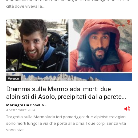
città dove viveva la...
Veneto
Dramma sulla Marmolada: morti due
alpinisti di Asolo, precipitati dalla parete...
Mariagrazia Bonollo
-
4 Settembre 2024
Tragedia sulla Marmolada ieri pomeriggio: due alpinisti trevigiani
sono morti lungo la via che porta alla cima. I due corpi senza vita
sono stati...