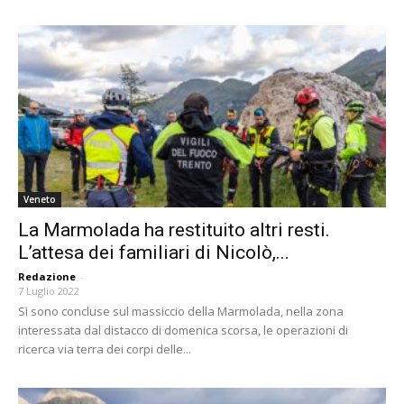
Veneto
La Marmolada ha restituito altri resti.
L’attesa dei familiari di Nicolò,...
Redazione
-
7 Luglio 2022
Si sono concluse sul massiccio della Marmolada, nella zona
interessata dal distacco di domenica scorsa, le operazioni di
ricerca via terra dei corpi delle...