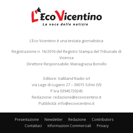
L’Eco Vicentino è una testata giornalistica
Registrazione n. 16/2016 del Registro Stampa del Tribunale di
Vicenza
Direttore Responsabile: Mariagrazia Bonollo
Editore: Valliland Radio srl
via Lago di Lugano 27 – 36015 Schio (VI)
P.Iva 03945720245
Redazione:
redazione@ecovicentino.it
Pubblicità:
info@ecovicentino.it
Presentazione
Newsletter
Redazione
Contributors
Contattaci
Informazioni Commerciali
Privacy