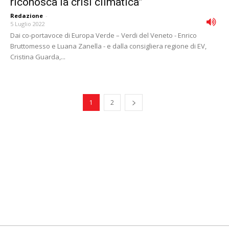
riconosca la crisi climatica”
Redazione
-
5 Luglio 2022
Dai co-portavoce di Europa Verde – Verdi del Veneto - Enrico
Bruttomesso e Luana Zanella - e dalla consigliera regione di EV,
Cristina Guarda,...
1
2