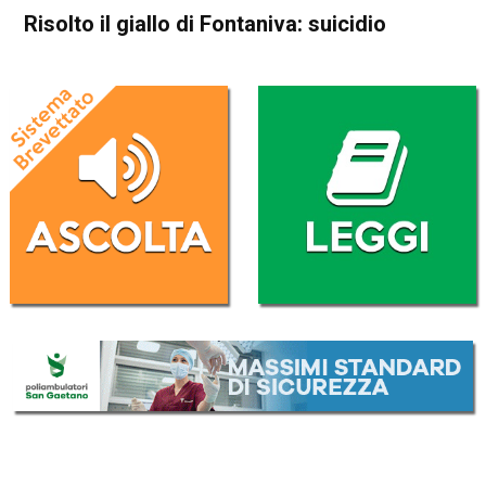
Risolto il giallo di Fontaniva: suicidio
Home
Cronaca
Bassano del Grappa
Cronaca
In Evidenza
Risolto il giallo di Fontaniva:
suicidio
Da
Redazione
3 Settembre 2016
(aggiornato il
5 Settembre 2016 15:24
)
ASCOLTA L'AUDIO
Lettore
00:00
00:00