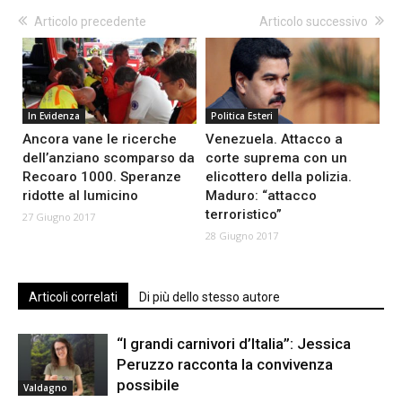
Articolo precedente
Articolo successivo
In Evidenza
Politica Esteri
Ancora vane le ricerche
Venezuela. Attacco a
dell’anziano scomparso da
corte suprema con un
Recoaro 1000. Speranze
elicottero della polizia.
ridotte al lumicino
Maduro: “attacco
terroristico”
27 Giugno 2017
28 Giugno 2017
Articoli correlati
Di più dello stesso autore
“I grandi carnivori d’Italia”: Jessica
Peruzzo racconta la convivenza
possibile
Valdagno