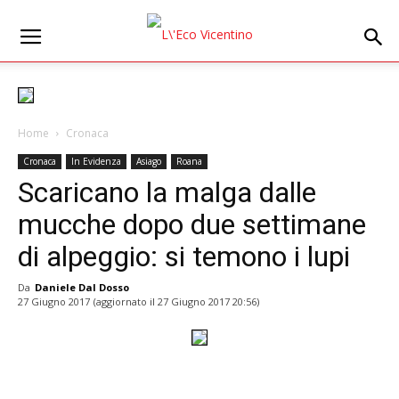
Home
Cronaca
Cronaca
In Evidenza
Asiago
Roana
Scaricano la malga dalle
mucche dopo due settimane
di alpeggio: si temono i lupi
Da
Daniele Dal Dosso
27 Giugno 2017
(aggiornato il
27 Giugno 2017 20:56
)