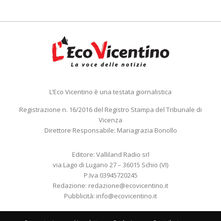
L’Eco Vicentino è una testata giornalistica
Registrazione n. 16/2016 del Registro Stampa del Tribunale di
Vicenza
Direttore Responsabile: Mariagrazia Bonollo
Editore: Valliland Radio srl
via Lago di Lugano 27 – 36015 Schio (VI)
P.Iva 03945720245
Redazione:
redazione@ecovicentino.it
Pubblicità:
info@ecovicentino.it