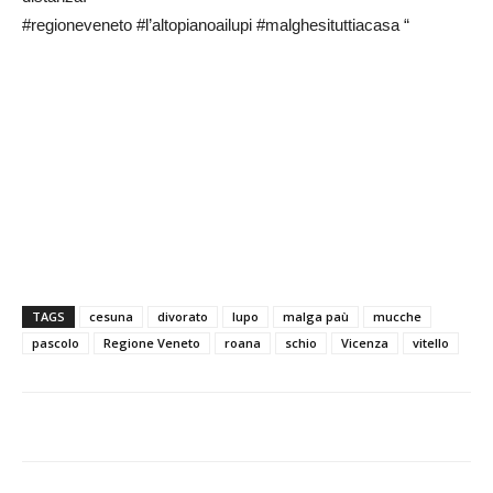
#regioneveneto #l’altopianoailupi #malghesituttiacasa “
TAGS
cesuna
divorato
lupo
malga paù
mucche
pascolo
Regione Veneto
roana
schio
Vicenza
vitello