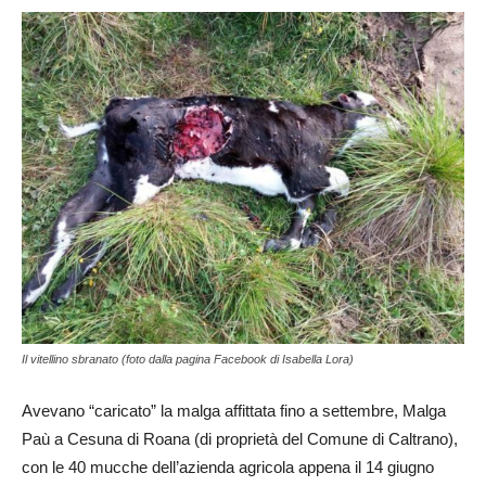
Il vitellino sbranato (foto dalla pagina Facebook di Isabella Lora)
Avevano “caricato” la malga affittata fino a settembre, Malga
Paù a Cesuna di Roana (di proprietà del Comune di Caltrano),
con le 40 mucche dell’azienda agricola appena il 14 giugno