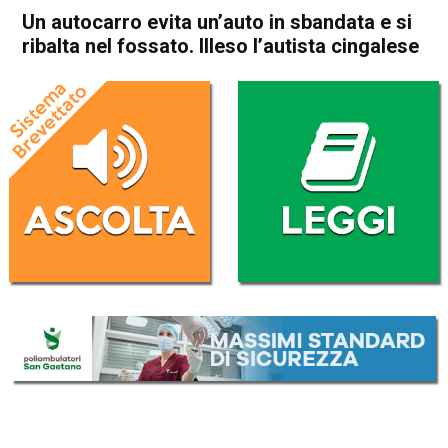
Un autocarro evita un’auto in sbandata e si
ribalta nel fossato. Illeso l’autista cingalese
Home
Cronaca
Cronaca
In Evidenza
Thiene
Sarcedo
Un autocarro evita un’auto in
sbandata e si ribalta nel
fossato. Illeso l’autista
cingalese
Da
Omar Dal Maso
1 Marzo 2018
(aggiornato il
1 Marzo 2018 19:08
)