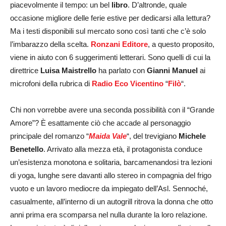
piacevolmente il tempo: un bel
libro
. D’altronde, quale
occasione migliore delle ferie estive per dedicarsi alla lettura?
Ma i testi disponibili sul mercato sono così tanti che c’è solo
l’imbarazzo della scelta.
Ronzani Editore
, a questo proposito,
viene in aiuto con 6 suggerimenti letterari. Sono quelli di cui la
direttrice
Luisa Maistrello
ha parlato con
Gianni Manuel
ai
microfoni della rubrica di
Radio Eco Vicentino
“
Filò
“.
Chi non vorrebbe avere una seconda possibilità con il “Grande
Amore”? È esattamente ciò che accade al personaggio
principale del romanzo “
Maida Vale
“, del trevigiano
Michele
Benetello
. Arrivato alla mezza età, il protagonista conduce
un’esistenza monotona e solitaria, barcamenandosi tra lezioni
di yoga, lunghe sere davanti allo stereo in compagnia del frigo
vuoto e un lavoro mediocre da impiegato dell’Asl. Sennoché,
casualmente, all’interno di un autogrill ritrova la donna che otto
anni prima era scomparsa nel nulla durante la loro relazione.