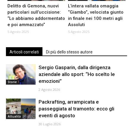
Delitto di Gemona, nuovi
L’intera vallata omaggia
particolari sull’uccisione:
“Giambo”, velocista giunto
“Lo abbiamo addormentato
in finale nei 100 metri agli
e poi ammazzato”
Assoluti
5 Agosto 2025
5 Agosto 2025
Articoli correlati
Di più dello stesso autore
Sergio Gasparin, dalla dirigenza
aziendale allo sport: “Ho scelto le
emozioni”
Storie
2 Agosto 2026
Packrafting, arrampicata e
passeggiata al tramonto: ecco gli
eventi di agosto
Attualità
30 Luglio 2026