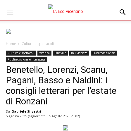
Home
Cultura e spettacoli
Cultura e spettacoli
Vicenza
Dueville
In Evidenza
Publiredazionale
Publiredazionale homepage
Benetello, Lorenzi, Scanu,
Pagani, Basso e Naldini: i
consigli letterari per l’estate
di Ronzani
Da
Gabriele Silvestri
5 Agosto 2025
(aggiornato il
5 Agosto 2025 23:02
)