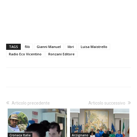
TAGS
filò
Gianni Manuel
libri
Luisa Maistrello
Radio Eco Vicentino
Ronzani Editore
Articolo precedente
Articolo successivo
Cronaca Italia
Arzignano