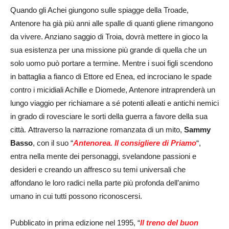
Quando gli Achei giungono sulle spiagge della Troade,
Antenore ha già più anni alle spalle di quanti gliene rimangono
da vivere. Anziano saggio di Troia, dovrà mettere in gioco la
sua esistenza per una missione più grande di quella che un
solo uomo può portare a termine. Mentre i suoi figli scendono
in battaglia a fianco di Ettore ed Enea, ed incrociano le spade
contro i micidiali Achille e Diomede, Antenore intraprenderà un
lungo viaggio per richiamare a sé potenti alleati e antichi nemici
in grado di rovesciare le sorti della guerra a favore della sua
città. Attraverso la narrazione romanzata di un mito,
Sammy
Basso
, con il suo “
Antenorea. Il consigliere di Priamo
“,
entra nella mente dei personaggi, svelandone passioni e
desideri e creando un affresco su temi universali che
affondano le loro radici nella parte più profonda dell’animo
umano in cui tutti possono riconoscersi.
Pubblicato in prima edizione nel 1995, “
Il treno del buon