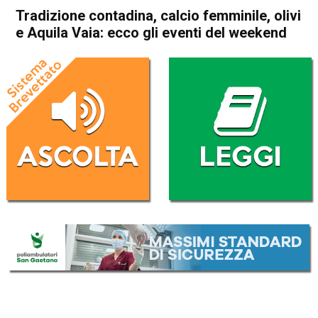
Tradizione contadina, calcio femminile, olivi
e Aquila Vaia: ecco gli eventi del weekend
Home
Attualità
Attualità
Valdagno
Castelgomberto
Asiago
Enego
In Evidenza
Bassano del Grappa
Marostica
Vicenza
Tradizione contadina, calcio
femminile, olivi e Aquila Vaia:
ecco gli eventi del weekend
Da
Redazione
22 Maggio 2026
(aggiornato il
22 Maggio 2026 12:52
)