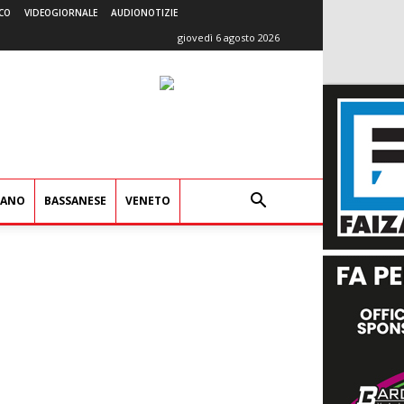
CO
VIDEOGIORNALE
AUDIONOTIZIE
giovedì 6 agosto 2026
IANO
BASSANESE
VENETO