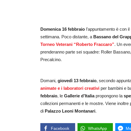
Domenica 16 febbraio
l’appuntamento è con il
settimana. Poco distante, a
Bassano del Grap
Torneo Veterani “Roberto Fraccaro”
. Un even
prenderanno parte sei squadre: Roller Bassano
Precalcino.
Domani,
giovedì 13 febbraio
, secondo appunt
animate e i laboratori creativi
per bambini e ba
febbraio
, le
Gallerie d’Italia
propongono la
spe
collezioni permanenti e le mostre. Viene inoltr
di
Palazzo Leoni Montanari
.
Facebook
WhatsApp
Me