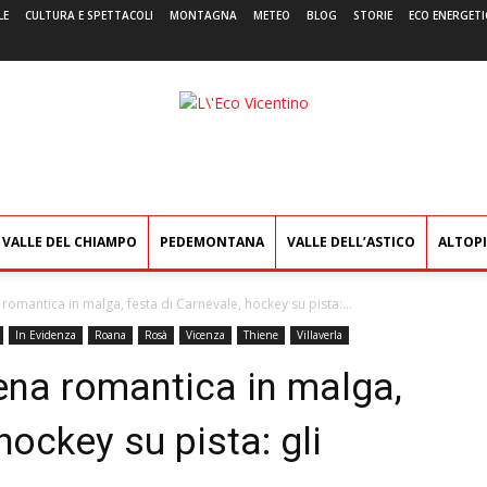
LE
CULTURA E SPETTACOLI
MONTAGNA
METEO
BLOG
STORIE
ECO ENERGETI
L'Eco
Vicentino
VALLE DEL CHIAMPO
PEDEMONTANA
VALLE DELL’ASTICO
ALTOP
a romantica in malga, festa di Carnevale, hockey su pista:...
In Evidenza
Roana
Rosà
Vicenza
Thiene
Villaverla
cena romantica in malga,
hockey su pista: gli