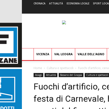
CRONACA
ATTUALITÀ
ECONOMIA LOCALE
SPORT LOCA
VICENZA
VAL LEOGRA
VALLE DELL’AGNO
Home
Cultura e spettacoli
Fuochi d’artificio, cen
Asiago
Attualità
Bassano del Grappa
Cultura e spettacoli
Fuochi d’artificio, 
festa di Carnevale, 