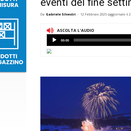
eventi del fine set
Da
Gabriele Silvestri
-
12 Febbraio 2025
(aggiornato il
2
ASCOLTA L'AUDIO
Lettore
00:00
Audio