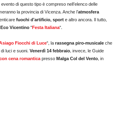
 evento di questo tipo è compreso nell’elenco delle
meranno la provincia di Vicenza. Anche l’
atmosfera
menticare
fuochi d’artificio, sport
e altro ancora. Il tutto,
 Eco Vicentino
“
Festa Italiana
“.
Asiago Fiocchi di Luce
“, la
rassegna piro-musicale
che
di luci e suoni.
Venerdì 14 febbraio
, invece, le Guide
 con cena
romantica
presso
Malga Col del Vento
, in