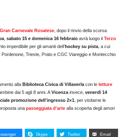
Gran Carnevale Rosatese
, dopo il rinvio della scorsa
pa
,
sabato 15 e domenica 16 febbraio
avrà luogo il
Terzo
to imperdibile per gli amanti dell’
hockey su pista
, a cui
, Pordenone, Trieste, Prato e CGC Viareggio e Montecchio
amento alla
Biblioteca Civica di Villaverla
con le
letture
mbine dai 5 agli 8 anni. A
Vicenza
invece,
venerdì 14
ciale promozione dell’ingresso 2×1
, per visitarne le
e proposta una
passeggiata d’arte
alla scoperta degli amori
ssenger
Skype
Twitter
Email