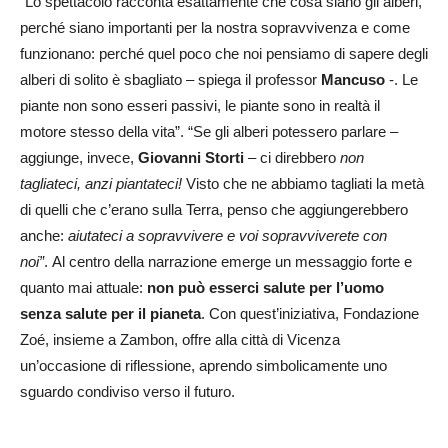
“Lo spettacolo racconta esattamente che cosa siano gli alberi,
perché siano importanti per la nostra sopravvivenza e come
funzionano: perché quel poco che noi pensiamo di sapere degli
alberi di solito è sbagliato – spiega il professor
Mancuso
-. Le
piante non sono esseri passivi, le piante sono in realtà il
motore stesso della vita”. “Se gli alberi potessero parlare –
aggiunge, invece,
Giovanni Storti
– ci direbbero
non
tagliateci, anzi piantateci!
Visto che ne abbiamo tagliati la metà
di quelli che c’erano sulla Terra, penso che aggiungerebbero
anche:
aiutateci a sopravvivere e voi sopravviverete con
noi”
. Al centro della narrazione emerge un messaggio forte e
quanto mai attuale:
non può esserci salute per l’uomo
senza salute per il pianeta
. Con quest’iniziativa, Fondazione
Zoé, insieme a Zambon, offre alla città di Vicenza
un’occasione di riflessione, aprendo simbolicamente uno
sguardo condiviso verso il futuro.