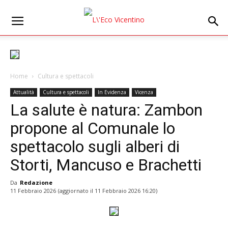
Home
Cultura e spettacoli
Attualità
Cultura e spettacoli
In Evidenza
Vicenza
La salute è natura: Zambon
propone al Comunale lo
spettacolo sugli alberi di
Storti, Mancuso e Brachetti
Da
Redazione
11 Febbraio 2026
(aggiornato il
11 Febbraio 2026 16:20
)