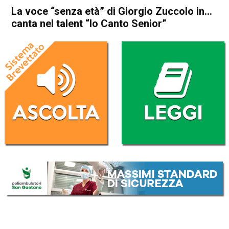
La voce “senza età” di Giorgio Zuccolo in…
canta nel talent “Io Canto Senior”
Home
Thiene
Cultura e spettacoli
In Evidenza
Thiene
La voce “senza età” di
Giorgio Zuccolo in…canta nel
talent “Io Canto Senior”
Da
Omar Dal Maso
11 Gennaio 2025
(aggiornato il
11 Gennaio 2025 17:29
)
ASCOLTA L'AUDIO