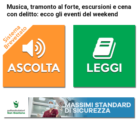
Musica, tramonto al forte, escursioni e cena
con delitto: ecco gli eventi del weekend
Home
Cultura e spettacoli
Vicenza
Arcugnano
Cultura e spettacoli
In Evidenza
Arzignano
Nogarole
Asiago
Roana
Thiene
Tonezza del Cimone
Musica, tramonto al forte,
escursioni e cena con delitto:
ecco gli eventi del weekend
Da
Gabriele Silvestri
31 Dicembre 2025
(aggiornato il
31 Dicembre 2025 11:35
)