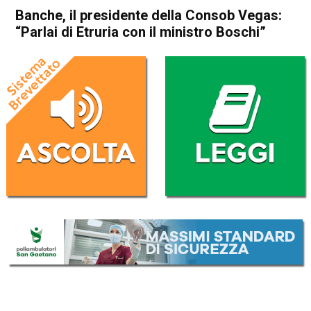
Banche, il presidente della Consob Vegas:
“Parlai di Etruria con il ministro Boschi”
Home
Economia Italia
Economia Italia
Banche, il presidente della
Consob Vegas: “Parlai di
Etruria con il ministro Boschi”
Da
Redazione Nazionale
14 Dicembre 2017
(aggiornato il
14 Dicembre 2017 17:56
)
ASCOLTA L'AUDIO