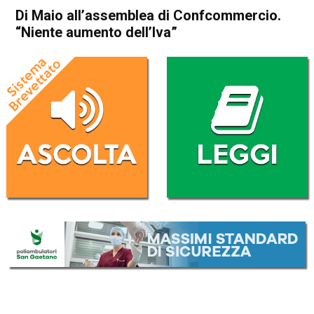
Di Maio all’assemblea di Confcommercio.
“Niente aumento dell’Iva”
Home
Economia Italia
Economia Italia
Di Maio all’assemblea di
Confcommercio. “Niente
aumento dell’Iva”
Da
Redazione Nazionale
7 Giugno 2018
(aggiornato il
7 Giugno 2018 20:58
)
ASCOLTA L'AUDIO