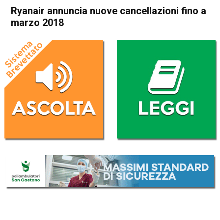
Ryanair annuncia nuove cancellazioni fino a
marzo 2018
Home
Economia Italia
Economia Italia
Ryanair annuncia nuove
cancellazioni fino a marzo
2018
Da
Redazione Nazionale
27 Settembre 2017
(aggiornato il
27 Settembre 2017 17:42
)
ASCOLTA L'AUDIO