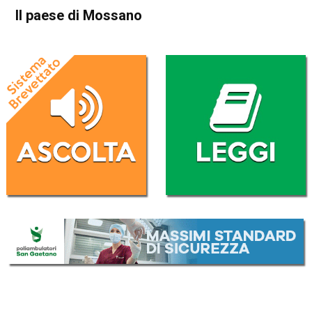
Il paese di Mossano
Home
Esplorare il Vicentino
Blog
Esplorare il Vicentino
In Evidenza
Noventa Vicentina
Mossano
Il paese di Mossano
Da
Mirko Cocco
18 Ottobre 2020
(aggiornato il
18 Ottobre 2020 9:49
)
ASCOLTA L'AUDIO
Lettore
00:00
00:00
Audio