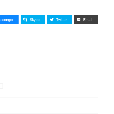
ssenger
Skype
Twitter
Email
o