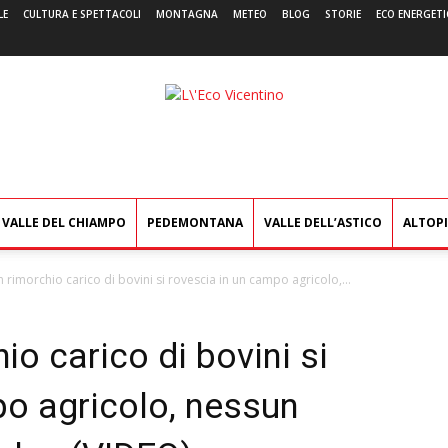
LE
CULTURA E SPETTACOLI
MONTAGNA
METEO
BLOG
STORIE
ECO ENERGETI
L'Eco
Vicentino
VALLE DEL CHIAMPO
PEDEMONTANA
VALLE DELL’ASTICO
ALTOP
rimorchio carico di bovini si rovescia in un campo agricolo,...
o carico di bovini si
po agricolo, nessun