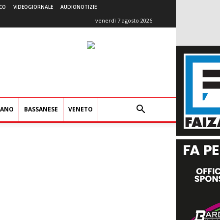
CO
VIDEOGIORNALE
AUDIONOTIZIE
venerdì 7 agosto 2026
IANO
BASSANESE
VENETO