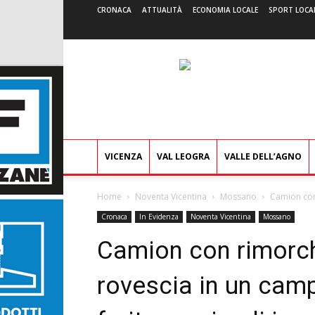
CRONACA
ATTUALITÀ
ECONOMIA LOCALE
SPORT LOCA
VICENZA
VAL LEOGRA
VALLE DELL’AGNO
Home
Noventa Vicentina
Mossano
Camion con 
Cronaca
In Evidenza
Noventa Vicentina
Mossano
Camion con rimorchi
rovescia in un cam