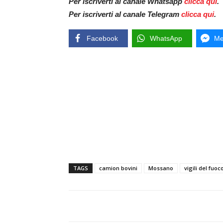
Per iscriverti al canale Whatsapp
clicca qui
.
Per iscriverti al canale Telegram
clicca qui
.
Facebook
WhatsApp
Me
TAGS
camion bovini
Mossano
vigili del fuoc