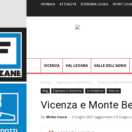
CRONACA
ATTUALITÀ
ECONOMIA LOCALE
SPORT LOCA
VICENZA
VAL LEOGRA
VALLE DELL’AGNO
Home
Esplorare il Vicentino
Vicenza e Monte Ber
Blog
Esplorare il Vicentino
In Evidenza
Vicenza
Vicenza e Monte Be
Da
Mirko Cocco
-
6 Giugno 2021
(aggiornato il
6 Giugno 