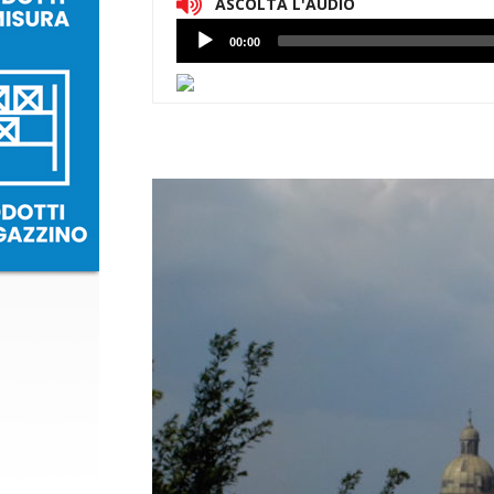
ASCOLTA L'AUDIO
Lettore
00:00
Audio