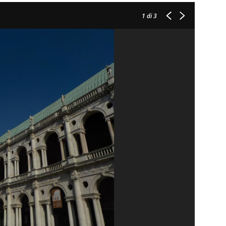
1
di 3