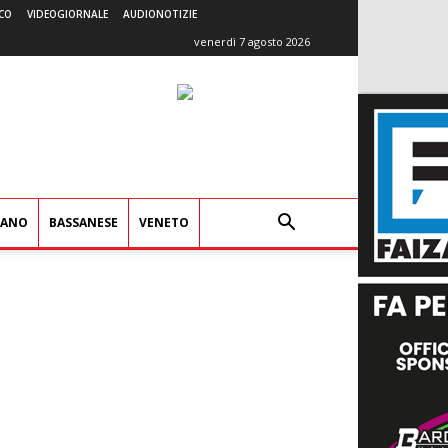
CO
VIDEOGIORNALE
AUDIONOTIZIE
venerdì 7 agosto 2026
IANO
BASSANESE
VENETO