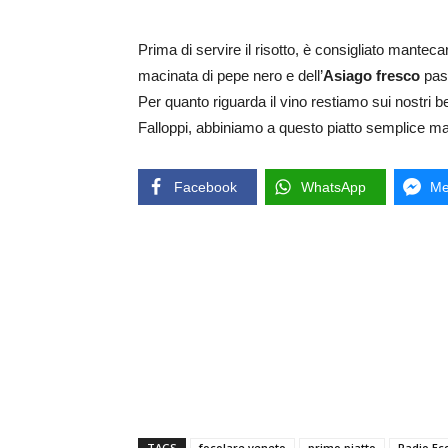
Prima di servire il risotto, è consigliato mantec
macinata di pepe nero e dell’
Asiago fresco
pass
Per quanto riguarda il vino restiamo sui nostri 
Falloppi, abbiniamo a questo piatto semplice m
Facebook
WhatsApp
Me
TAGS
focolare veneto
primo piatto
Radio Ec