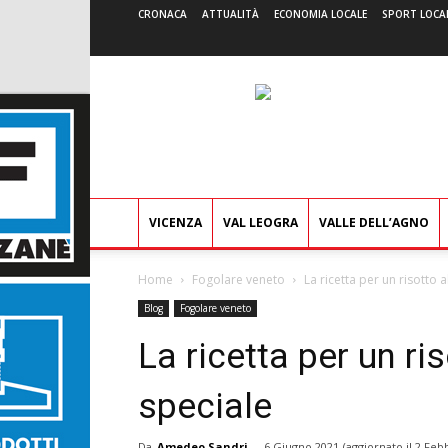
CRONACA
ATTUALITÀ
ECONOMIA LOCALE
SPORT LOCA
VICENZA
VAL LEOGRA
VALLE DELL’AGNO
Home
Fogolare veneto
La ricetta per un risotto a
Blog
Fogolare veneto
La ricetta per un ris
speciale
Da
Amedeo Sandri
-
6 Giugno 2021
(aggiornato il
2 Febb