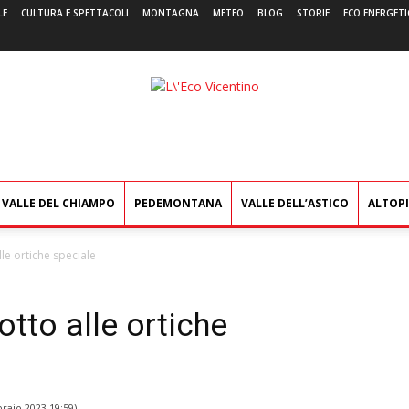
LE
CULTURA E SPETTACOLI
MONTAGNA
METEO
BLOG
STORIE
ECO ENERGETI
L'Eco
Vicentino
VALLE DEL CHIAMPO
PEDEMONTANA
VALLE DELL’ASTICO
ALTOP
lle ortiche speciale
otto alle ortiche
raio 2023 19:59
)