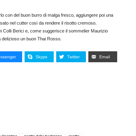
arlo con del buon burro di malga fresco, aggiungere poi una
ato nel cutter così da rendere il risotto cremoso.
bei Colli Berici e, come suggerisce il sommelier Maurizio
a delizioso un buon Thai Rosso.
ssenger
Skype
Twitter
Email
o Vicentino
ricette della tradizione
risotto