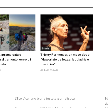
Storie
, arrampicata e
Thierry Parmentier, un mese dopo:
 al tramonto: ecco gli
“Ha portato bellezza, leggiadria e
gosto
disciplina”
6
26 Luglio 2026
L’Eco Vicentino è una testata giornalistica
Ed
vi