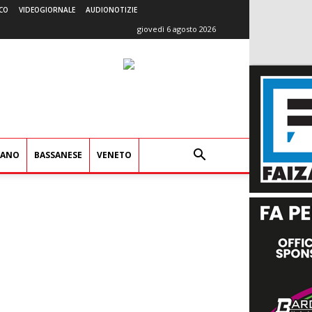
CO
VIDEOGIORNALE
AUDIONOTIZIE
giovedì 6 agosto 2026
IANO
BASSANESE
VENETO