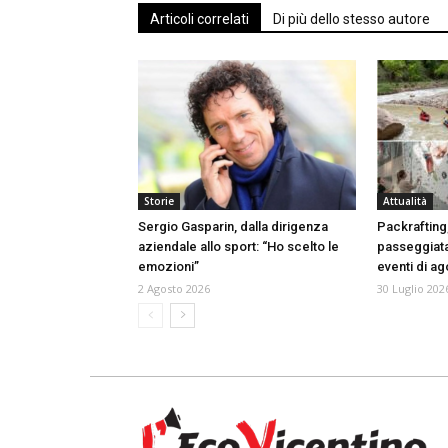
Articoli correlati
Di più dello stesso autore
Storie
Attualità
Sergio Gasparin, dalla dirigenza
Packrafting
aziendale allo sport: “Ho scelto le
passeggiata
emozioni”
eventi di a
2 Agosto 2026
30 Luglio 202