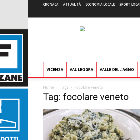
CRONACA
ATTUALITÀ
ECONOMIA LOCALE
SPORT LOCA
VICENZA
VAL LEOGRA
VALLE DELL’AGNO
Home
Tags
Focolare veneto
Tag: focolare veneto