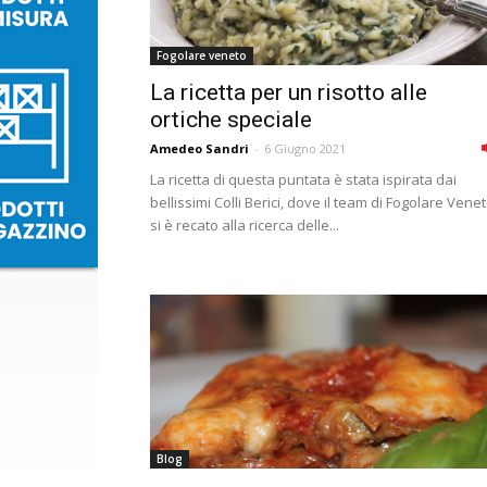
Fogolare veneto
La ricetta per un risotto alle
ortiche speciale
Amedeo Sandri
-
6 Giugno 2021
La ricetta di questa puntata è stata ispirata dai
bellissimi Colli Berici, dove il team di Fogolare Venet
si è recato alla ricerca delle...
Blog