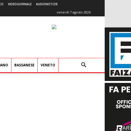
CO
VIDEOGIORNALE
AUDIONOTIZIE
venerdì 7 agosto 2026
IANO
BASSANESE
VENETO