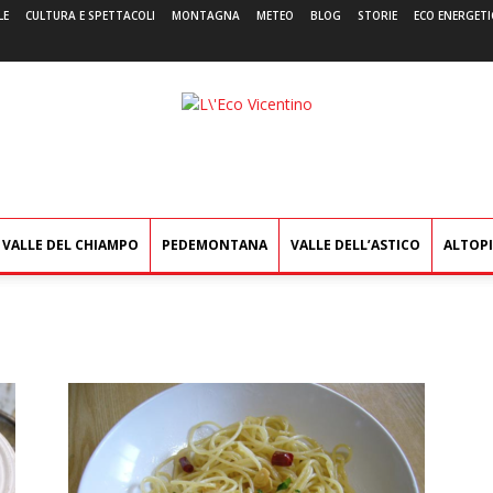
LE
CULTURA E SPETTACOLI
MONTAGNA
METEO
BLOG
STORIE
ECO ENERGETI
L'Eco
Vicentino
VALLE DEL CHIAMPO
PEDEMONTANA
VALLE DELL’ASTICO
ALTOP