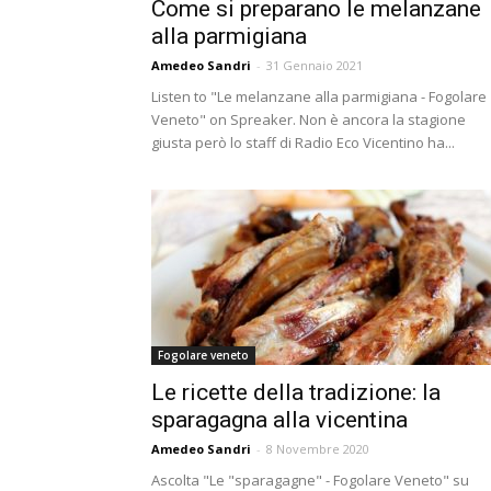
Come si preparano le melanzane
alla parmigiana
Amedeo Sandri
-
31 Gennaio 2021
Listen to "Le melanzane alla parmigiana - Fogolare
Veneto" on Spreaker. Non è ancora la stagione
giusta però lo staff di Radio Eco Vicentino ha...
Fogolare veneto
Le ricette della tradizione: la
sparagagna alla vicentina
Amedeo Sandri
-
8 Novembre 2020
Ascolta "Le "sparagagne" - Fogolare Veneto" su