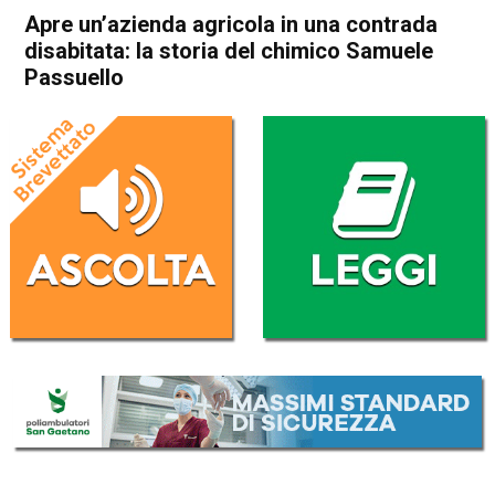
Apre un’azienda agricola in una contrada
disabitata: la storia del chimico Samuele
Passuello
Home
In Evidenza
In Evidenza
Storie
Schio
Valli del Pasubio
Apre un’azienda agricola in
una contrada disabitata: la
storia del chimico Samuele
Passuello
Da
Federico Pozzer
26 Agosto 2017