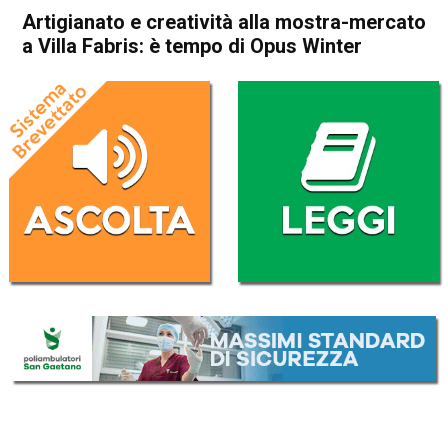
Artigianato e creatività alla mostra-mercato
a Villa Fabris: è tempo di Opus Winter
Home
In Evidenza
Cultura e spettacoli
In Evidenza
Thiene
Artigianato e creatività alla
mostra-mercato a Villa
Fabris: è tempo di Opus
Winter
Da
Mariagrazia Bonollo
6 Dicembre 2016
(aggiornato il
6 Dicembre 2016 19:43
)