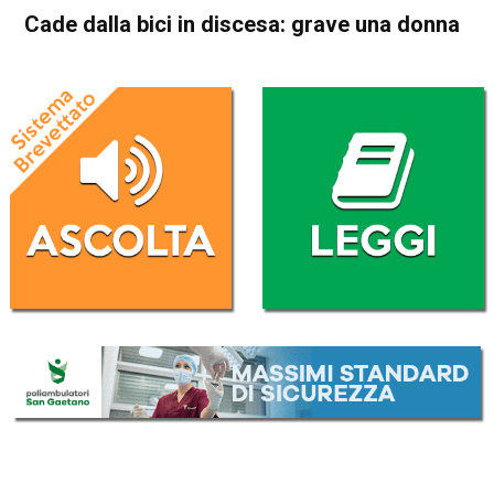
Cade dalla bici in discesa: grave una donna
Home
In Evidenza
Cronaca
In Evidenza
Asiago
Roana
Cade dalla bici in discesa:
grave una donna
Da
Redazione
4 Agosto 2017
ASCOLTA L'AUDIO
Lettore
00:00
00:00