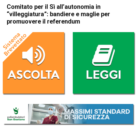
Comitato per il Sì all’autonomia in
“villeggiatura”: bandiere e maglie per
promuovere il referendum
Home
In Evidenza
Asiago
Attualità
In Evidenza
Comitato per il Sì
all’autonomia in
“villeggiatura”: bandiere e
maglie per promuovere il
referendum
Da
Redazione
7 Agosto 2017