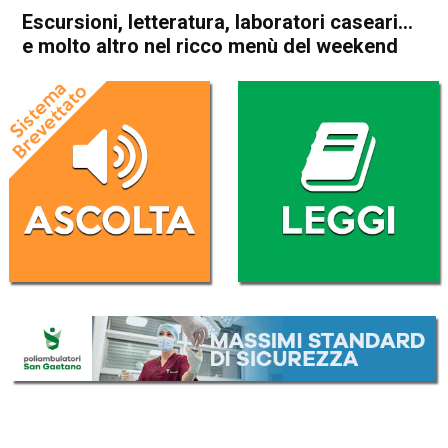
Escursioni, letteratura, laboratori caseari…
e molto altro nel ricco menù del weekend
Home
In Evidenza
Asiago
Attualità
Bassano del Grappa
Thiene
Breganze
Cultura e spettacoli
In Evidenza
Schio
Malo
Marostica
Santorso
Tonezza del Cimone
Valli del Pasubio
Vicenza
Escursioni, letteratura,
laboratori caseari… e molto
altro nel ricco menù del
weekend
Da
Redazione
24 Maggio 2024
(aggiornato il
24 Maggio 2024 19:18
)