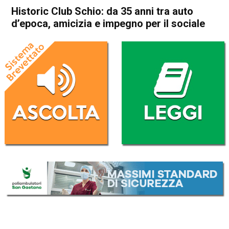
Historic Club Schio: da 35 anni tra auto
d’epoca, amicizia e impegno per il sociale
Home
Storie
In Evidenza
Schio
Storie
Historic Club Schio: da 35
anni tra auto d’epoca,
amicizia e impegno per il
sociale
Da
Gabriele Silvestri
1 Febbraio 2026
(aggiornato il
1 Febbraio 2026 12:32
)