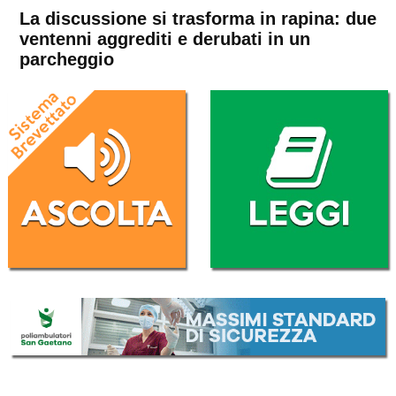
La discussione si trasforma in rapina: due
ventenni aggrediti e derubati in un
parcheggio
Home
In Evidenza
Cronaca
In Evidenza
Schio
Santorso
La discussione si trasforma
in rapina: due ventenni
aggrediti e derubati in un
parcheggio
Da
Redazione
4 Marzo 2017
(aggiornato il
5 Marzo 2017 15:04
)