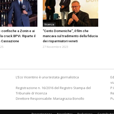
Vicenza
le confische a Zonin e ai
“Cento Domeniche”, il film che
a crack BPVi. Riparte il
mancava sul tradimento della fiducia
n Cassazione
dei risparmiatori veneti
025
27 Novembre 2023
L’Eco Vicentino è una testata giornalistica
Ed
vi
Registrazione n. 16/2016 del Registro Stampa del
P.
Tribunale di Vicenza
R
Direttore Responsabile: Mariagrazia Bonollo
Pu