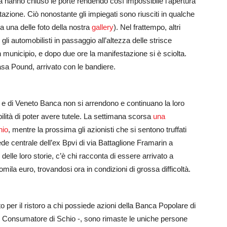
enzia hanno chiuso le porte rendendo così impossibile l’apertura
estazione. Ciò nonostante gli impiegati sono riusciti in qualche
a una delle foto della nostra
gallery
). Nel frattempo, altri
i automobilisti in passaggio all’altezza delle strisce
in municipio, e dopo due ore la manifestazione si è sciolta.
asa Pound, arrivato con le bandiere.
a e di Veneto Banca non si arrendono e continuano la loro
bilità di poter avere tutele. La settimana scorsa
una
hio
, mentre la prossima gli azionisti che si sentono truffati
de centrale dell’ex Bpvi di via Battaglione Framarin a
elle loro storie, c’è chi racconta di essere arrivato a
omila euro, trovandosi ora in condizioni di grossa difficoltà.
per il ristoro a chi possiede azioni della Banca Popolare di
el Consumatore di Schio -, sono rimaste le uniche persone