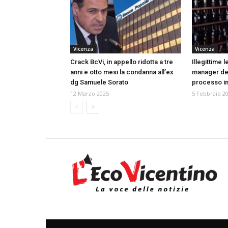
Vicenza
Vicenza
Crack BcVi, in appello ridotta a tre
Illegittime 
anni e otto mesi la condanna all’ex
manager del
dg Samuele Sorato
processo i
12 Marzo 2025
5 Febbraio 2