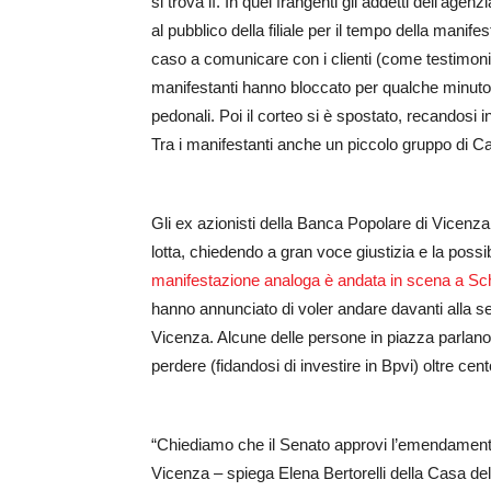
si trova lì. In quei frangenti gli addetti dell’ag
al pubblico della filiale per il tempo della manif
caso a comunicare con i clienti (come testimoni
manifestanti hanno bloccato per qualche minuto gl
pedonali. Poi il corteo si è spostato, recandosi 
Tra i manifestanti anche un piccolo gruppo di C
Gli ex azionisti della Banca Popolare di Vicenz
lotta, chiedendo a gran voce giustizia e la possi
manifestazione analoga è andata in scena a Sc
hanno annunciato di voler andare davanti alla se
Vicenza. Alcune delle persone in piazza parlano d
perdere (fidandosi di investire in Bpvi) oltre cent
“Chiediamo che il Senato approvi l’emendamento 
Vicenza – spiega Elena Bertorelli della Casa d