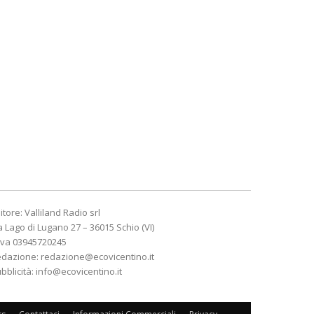
itore: Valliland Radio srl
a Lago di Lugano 27 – 36015 Schio (VI)
Iva 03945720245
edazione:
redazione@ecovicentino.it
bblicità:
info@ecovicentino.it