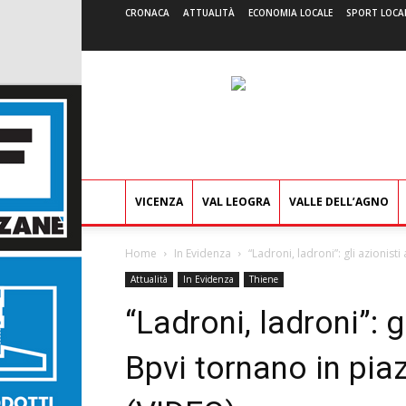
CRONACA
ATTUALITÀ
ECONOMIA LOCALE
SPORT LOCA
VICENZA
VAL LEOGRA
VALLE DELL’AGNO
Home
In Evidenza
“Ladroni, ladroni”: gli azionist
Attualità
In Evidenza
Thiene
“Ladroni, ladroni”: g
Bpvi tornano in pia