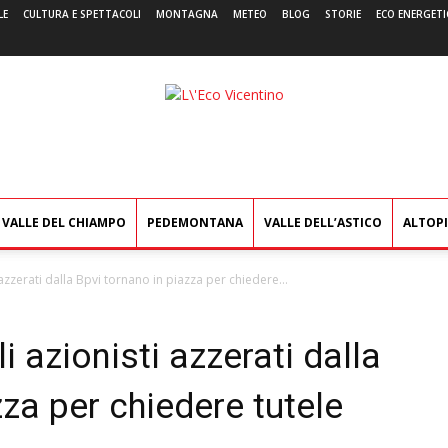
LE
CULTURA E SPETTACOLI
MONTAGNA
METEO
BLOG
STORIE
ECO ENERGETI
L'Eco
Vicentino
VALLE DEL CHIAMPO
PEDEMONTANA
VALLE DELL’ASTICO
ALTOP
i azzerati dalla Bpvi tornano in piazza per chiedere...
li azionisti azzerati dalla
zza per chiedere tutele