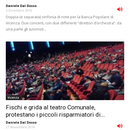
Daniele Dal Dosso
-
6 Dicembre 2016
Doppia (e separata) sinfonia di note per la Banca Popolare di
Vicenza. Due concerti, con due differenti “direttori d’orchestra”: da
una parte gli azionisti...
Vicenza
Fischi e grida al teatro Comunale,
protestano i piccoli risparmiatori di...
Daniele Dal Dosso
-
27 Novembre 2016