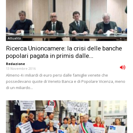
Attualità
Ricerca Unioncamere: la crisi delle banche
popolari pagata in primis dalle...
Redazione
-
13 Novembre 2016
Almeno 4 i miliardi di euro persi dalle famiglie venete che
possedevano quote di Veneto Banca e di Popolare Vicenza, meno
di un miliardo...